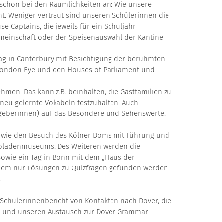
 schon bei den Räumlichkeiten an: Wie unsere
. Weniger vertraut sind unseren Schülerinnen die
 Captains, die jeweils für ein Schuljahr
meinschaft oder der Speisenauswahl der Kantine
ag in Canterbury mit Besichtigung der berühmten
 London Eye und den Houses of Parliament und
en. Das kann z.B. beinhalten, die Gastfamilien zu
neu gelernte Vokabeln festzuhalten. Auch
tgeberinnen) auf das Besondere und Sehenswerte.
 wie den Besuch des Kölner Doms mit Führung und
koladenmuseums. Des Weiteren werden die
owie ein Tag in Bonn mit dem „Haus der
i dem nur Lösungen zu Quizfragen gefunden werden
.
Schülerinnenbericht von Kontakten nach Dover, die
n – und unseren Austausch zur Dover Grammar