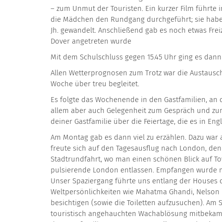
– zum Unmut der Touristen. Ein kurzer Film führte 
die Mädchen den Rundgang durchgeführt; sie haben
Jh. gewandelt. Anschließend gab es noch etwas Freiz
Dover angetreten wurde
Mit dem Schulschluss gegen 15.45 Uhr ging es dann 
Allen Wetterprognosen zum Trotz war die Austaus
Woche über treu begleitet.
Es folgte das Wochenende in den Gastfamilien, an 
allem aber auch Gelegenheit zum Gespräch und zum
deiner Gastfamilie über die Feiertage, die es in E
Am Montag gab es dann viel zu erzählen. Dazu war
freute sich auf den Tagesausflug nach London, den
Stadtrundfahrt, wo man einen schönen Blick auf To
pulsierende London entlassen. Empfangen wurde m
Unser Spaziergang führte uns entlang der Houses o
Weltpersönlichkeiten wie Mahatma Ghandi, Nelson M
besichtigen (sowie die Toiletten aufzusuchen). Am 
touristisch angehauchten Wachablösung mitbekame