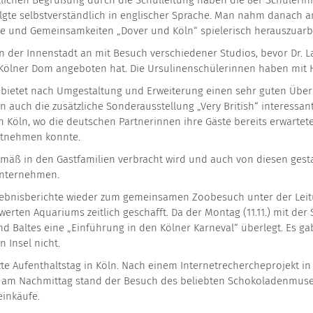
rzlichen Begrüßung durch die Schulleitung haben die 8er Schüleri
olgte selbstverständlich in englischer Sprache. Man nahm danach 
e und Gemeinsamkeiten „Dover und Köln“ spielerisch herauszuarbe
in der Innenstadt an mit Besuch verschiedener Studios, bevor Dr.
Kölner Dom angeboten hat. Die Ursulinenschülerinnen haben mit 
 bietet nach Umgestaltung und Erweiterung einen sehr guten Über
en auch die zusätzliche Sonderausstellung „Very British“ interess
 Köln, wo die deutschen Partnerinnen ihre Gäste bereits erwartet
itnehmen konnte.
mäß in den Gastfamilien verbracht wird und auch von diesen gestal
unternehmen.
rlebnisberichte wieder zum gemeinsamen Zoobesuch unter der Leitu
rten Aquariums zeitlich geschafft. Da der Montag (11.11.) mit der
d Baltes eine „Einführung in den Kölner Karneval“ überlegt. Es ga
 Insel nicht.
etzte Aufenthaltstag in Köln. Nach einem Internetrechercheprojekt i
 am Nachmittag stand der Besuch des beliebten Schokoladenmus
einkäufe.