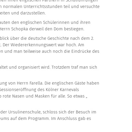
nnen ihren englischen Partnern in Schulführungen
an normalen Unterrichtsstunden teil und versuchte
iten und darzustellen.
 Lauten den englischen Schülerinnen und ihren
Herrn Schopka derweil den Dom bestiegen.
blick über die deutsche Geschichte nach dem 2.
ant. Der Wiedererkennungswert war hoch. Am
en und man teilweise auch noch die Eindrücke des
tet und organisiert wird. Trotzdem traf man sich
ng von Herrn Farella. Die englischen Gäste haben
 Sessionseröffnung des Kölner Karnevals
b rote Nasen und Masken für alle. So etwas „
n der Ursulinenschule, schloss sich der Besuch im
eums auf dem Programm. Im Anschluss gab es