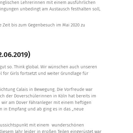
englischen Lehrerinnen mit einem ausführlichen
dingungen unbedingt am Austausch festhalten soll,
ie Zeit bis zum Gegenbesuch im Mai 2020 zu
2.06.2019)
 gut so. Think global. Wir wünschen auch unseren
or Girls fortsetzt und weiter Grundlage für
Richtung Calais in Bewegung. Die Vorfreude war
uch der Doverschülerinnen in Köln hat bereits im
 wir am Dover Fähranleger mit einem heftigen
en in Empfang und ab ging es in das „neue
 Aussichtspunkt mit einem wunderschönen
iesem Jahr leider in großen Teilen eingerüstet war