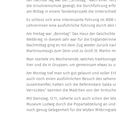
Der nächste Tag war der „Schultag“. Nach einer he
die Ursulinenschule gezeigt; die Durchführung erf
am Mittag in einem Tandemprojekt die Unterschied
Es schloss sich eine interessante Führung im WDR 
Lehrerinnen eine ausführliche Führung durch den 
Am Freitag war „Bonntag“. Das Haus der Geschichte
Weltkrieg. In diesem Jahr war für die Engländerinn
Nachmittag ging es mit dem Zug wieder zurück nach
Martinsumzugs zum Dom und zu Groß St. Martin m
Man startete ins Wochenende, welches traditionsge
hier und da in Gruppen, um gemeinsam etwas zu 
Am Montag traf man sich gut gelaunt und voller E
auch noch einen ausführlichen Besuch des sehenswe
zusammenfiel, hatten sich die Referendare Salda un
Verrücktes“ kannten die Mädchen von der britischen
Mit Dienstag, 12.11., näherte sich auch schon der l
Museum Ludwig durch die Popartabteilung an und
noch genug Gelegenheit für die letzten Mitbringsel