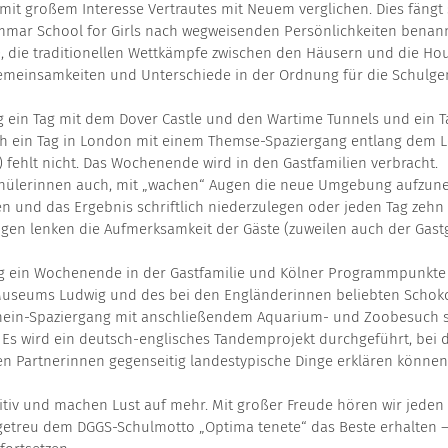
mit großem Interesse Vertrautes mit Neuem verglichen. Dies fängt
mar School for Girls nach wegweisenden Persönlichkeiten benannt
 die traditionellen Wettkämpfe zwischen den Häusern und die House
emeinsamkeiten und Unterschiede in der Ordnung für die Schulge
 ein Tag mit dem Dover Castle und den Wartime Tunnels und ein T
uch ein Tag in London mit einem Themse-Spaziergang entlang dem
hlt nicht. Das Wochenende wird in den Gastfamilien verbracht.
chülerinnen auch, mit „wachen“ Augen die neue Umgebung aufzunehm
 und das Ergebnis schriftlich niederzulegen oder jeden Tag zehn 
gen lenken die Aufmerksamkeit der Gäste (zuweilen auch der Gas
g ein Wochenende in der Gastfamilie und Kölner Programmpunkte
Museums Ludwig und des bei den Engländerinnen beliebten Scho
Rhein-Spaziergang mit anschließendem Aquarium- und Zoobesuch s
t. Es wird ein deutsch-englisches Tandemprojekt durchgeführt, be
n Partnerinnen gegenseitig landestypische Dinge erklären können
tiv und machen Lust auf mehr. Mit großer Freude hören wir jeden 
ir getreu dem DGGS-Schulmotto „Optima tenete“ das Beste erhalte