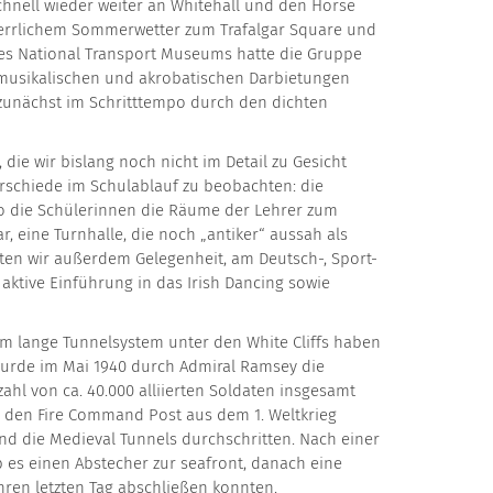
hnell wieder weiter an Whitehall und den Horse
– herrlichem Sommerwetter zum Trafalgar Square und
es National Transport Museums hatte die Gruppe
 musikalischen und akrobatischen Darbietungen
zunächst im Schritttempo durch den dichten
die wir bislang noch nicht im Detail zu Gesicht
erschiede im Schulablauf zu beobachten: die
 wo die Schülerinnen die Räume der Lehrer zum
r, eine Turnhalle, die noch „antiker“ aussah als
atten wir außerdem Gelegenheit, am Deutsch-, Sport-
aktive Einführung in das Irish Dancing sowie
km lange Tunnelsystem unter den White Cliffs haben
wurde im Mai 1940 durch Admiral Ramsey die
hl von ca. 40.000 alliierten Soldaten insgesamt
h den Fire Command Post aus dem 1. Weltkrieg
nd die Medieval Tunnels durchschritten. Nach einer
es einen Abstecher zur seafront, danach eine
ren letzten Tag abschließen konnten.