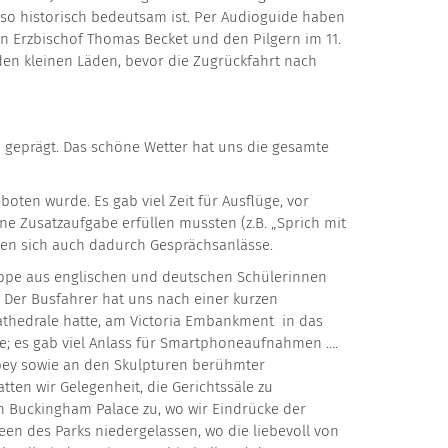
e so historisch bedeutsam ist. Per Audioguide haben
 Erzbischof Thomas Becket und den Pilgern im 11.
 den kleinen Läden, bevor die Zugrückfahrt nach
geprägt. Das schöne Wetter hat uns die gesamte
en wurde. Es gab viel Zeit für Ausflüge, vor
 Zusatzaufgabe erfüllen mussten (z.B. „Sprich mit
aben sich auch dadurch Gesprächsanlässe.
ruppe aus englischen und deutschen Schülerinnen
 Der Busfahrer hat uns nach einer kurzen
Kathedrale hatte, am Victoria Embankment in das
; es gab viel Anlass für Smartphoneaufnahmen ….
bbey sowie an den Skulpturen berühmter
en wir Gelegenheit, die Gerichtssäle zu
en Buckingham Palace zu, wo wir Eindrücke der
 des Parks niedergelassen, wo die liebevoll von