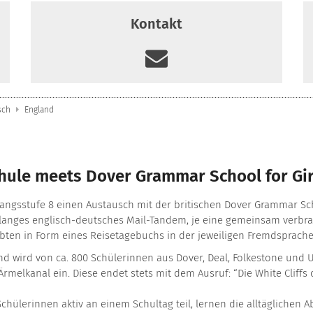
Kontakt
sch
England
hule meets Dover Grammar School for Gir
gangsstufe 8 einen Austausch mit der britischen Dover Grammar Scho
anges englisch-deutsches Mail-Tandem, je eine gemeinsam verbrach
lebten in Form eines Reisetagebuchs in der jeweiligen Fremdsprache
und wird von ca. 800 Schülerinnen aus Dover, Deal, Folkestone un
rmelkanal ein. Diese endet stets mit dem Ausruf: “Die White Cliffs o
lerinnen aktiv an einem Schultag teil, lernen die alltäglichen A