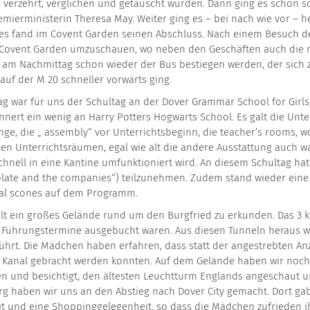
verzehrt, verglichen und getauscht wurden. Dann ging es schon sc
Premierministerin Theresa May. Weiter ging es – bei nach wie vor 
es fand im Covent Garden seinen Abschluss. Nach einem Besuch d
ch Covent Garden umzuschauen, wo neben den Geschäften auch die
 am Nachmittag schon wieder der Bus bestiegen werden, der sich 
uf der M 20 schneller vorwärts ging.
ag war für uns der Schultag an der Dover Grammar School for Girls, 
nnert ein wenig an Harry Potters Hogwarts School. Es galt die Unt
nge, die „ assembly“ vor Unterrichtsbeginn, die teacher’s rooms,
llen Unterrichtsräumen, egal wie alt die andere Ausstattung auch wa
 schnell in eine Kantine umfunktioniert wird. An diesem Schultag h
olate and the companies“) teilzunehmen. Zudem stand wieder eine 
onal scones auf dem Programm.
galt ein großes Gelände rund um den Burgfried zu erkunden. Das 3 
lle Führungstermine ausgebucht waren. Aus diesen Tunneln heraus 
rt. Die Mädchen haben erfahren, dass statt der angestrebten Anza
en Kanal gebracht werden konnten. Auf dem Gelände haben wir noc
n und besichtigt, den ältesten Leuchtturm Englands angeschaut u
 haben wir uns an den Abstieg nach Dover City gemacht. Dort gab 
t und eine Shoppinggelegenheit, so dass die Mädchen zufrieden ih