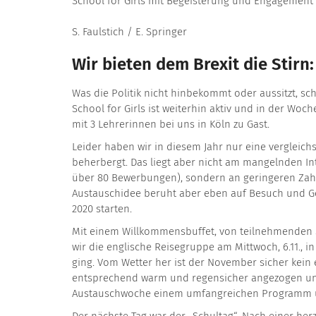
School for Girls mit Begeisterung und Engagement 
S. Faulstich / E. Springer
Wir bieten dem Brexit die Stirn
Was die Politik nicht hinbekommt oder aussitzt, s
School for Girls ist weiterhin aktiv und in der Wo
mit 3 Lehrerinnen bei uns in Köln zu Gast.
Leider haben wir in diesem Jahr nur eine vergleich
beherbergt. Das liegt aber nicht am mangelnden Int
über 80 Bewerbungen), sondern an geringeren Zahl
Austauschidee beruht aber eben auf Besuch und Ge
2020 starten.
Mit einem Willkommensbuffet, von teilnehmenden S
wir die englische Reisegruppe am Mittwoch, 6.11., 
ging. Vom Wetter her ist der November sicher kei
entsprechend warm und regensicher angezogen und 
Austauschwoche einem umfangreichen Programm 