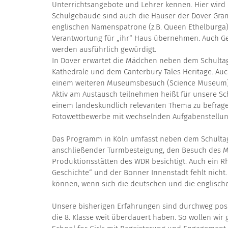
Unterrichtsangebote und Lehrer kennen. Hier wird 
Schulgebäude sind auch die Häuser der Dover Gram
englischen Namenspatrone (z.B. Queen Ethelburga),
Verantwortung für „ihr“ Haus übernehmen. Auch G
werden ausführlich gewürdigt.
In Dover erwartet die Mädchen neben dem Schultag
Kathedrale und dem Canterbury Tales Heritage. A
einem weiteren Museumsbesuch (Science Museum) fe
Aktiv am Austausch teilnehmen heißt für unsere S
einem landeskundlich relevanten Thema zu befragen
Fotowettbewerbe mit wechselnden Aufgabenstellun
Das Programm in Köln umfasst neben dem Schulta
anschließender Turmbesteigung, den Besuch des 
Produktionsstätten des WDR besichtigt. Auch ein 
Geschichte“ und der Bonner Innenstadt fehlt nich
können, wenn sich die deutschen und die englische
Unsere bisherigen Erfahrungen sind durchweg posi
die 8. Klasse weit überdauert haben. So wollen w