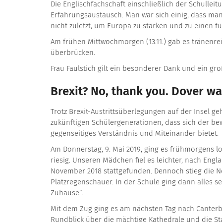
Die Englischfachschaft einschließlich der Schull
Erfahrungsaustausch. Man war sich einig, dass man
nicht zuletzt, um Europa zu stärken und zu einen f
Am frühen Mittwochmorgen (13.11.) gab es tränenre
überbrücken.
Frau Faulstich gilt ein besonderer Dank und ein g
Brexit? No, thank you. Dover was
Trotz Brexit-Austrittsüberlegungen auf der Insel g
zukünftigen Schülergenerationen, dass sich der be
gegenseitiges Verständnis und Miteinander bietet.
Am Donnerstag, 9. Mai 2019, ging es frühmorgens lo
riesig. Unseren Mädchen fiel es leichter, nach Eng
November 2018 stattgefunden. Dennoch stieg die N
Platzregenschauer. In der Schule ging dann alles 
Zuhause“.
Mit dem Zug ging es am nächsten Tag nach Canter
Rundblick über die mächtige Kathedrale und die Sta