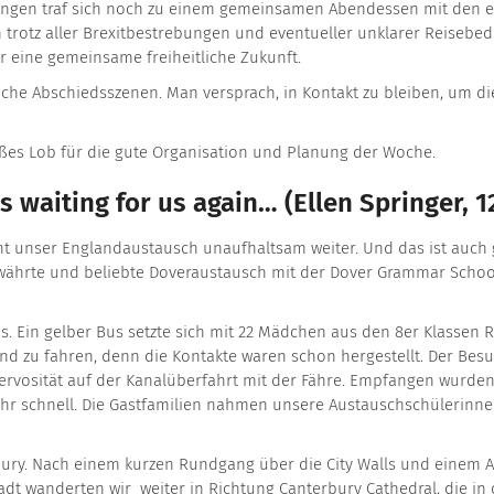
eitungen traf sich noch zu einem gemeinsamen Abendessen mit den 
 trotz aller Brexitbestrebungen und eventueller unklarer Reisebe
ür eine gemeinsame freiheitliche Zukunft.
iche Abschiedsszenen. Man versprach, in Kontakt zu bleiben, um d
roßes Lob für die gute Organisation und Planung der Woche.
 waiting for us again… (Ellen Springer, 1
eht unser Englandaustausch unaufhaltsam weiter. Und das ist auch
währte und beliebte Doveraustausch mit der Dover Grammar School f
s. Ein gelber Bus setzte sich mit 22 Mädchen aus den 8er Klassen 
land zu fahren, denn die Kontakte waren schon hergestellt. Der Bes
ervosität auf der Kanalüberfahrt mit der Fähre. Empfangen wurden
sehr schnell. Die Gastfamilien nahmen unsere Austauschschülerinn
bury. Nach einem kurzen Rundgang über die City Walls und einem
dt wanderten wir weiter in Richtung Canterbury Cathedral, die in d