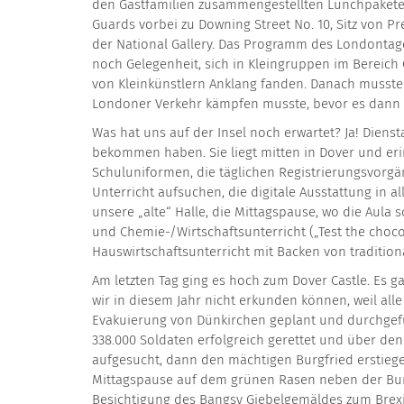
den Gastfamilien zusammengestellten Lunchpakete 
Guards vorbei zu Downing Street No. 10, Sitz von 
der National Gallery. Das Programm des Londontag
noch Gelegenheit, sich in Kleingruppen im Berei
von Kleinkünstlern Anklang fanden. Danach musste
Londoner Verkehr kämpfen musste, bevor es dann a
Was hat uns auf der Insel noch erwartet? Ja! Dienst
bekommen haben. Sie liegt mitten in Dover und eri
Schuluniformen, die täglichen Registrierungsvorgä
Unterricht aufsuchen, die digitale Ausstattung in a
unsere „alte“ Halle, die Mittagspause, wo die Aula
und Chemie-/Wirtschaftsunterricht („Test the choc
Hauswirtschaftsunterricht mit Backen von traditi
Am letzten Tag ging es hoch zum Dover Castle. Es 
wir in diesem Jahr nicht erkunden können, weil a
Evakuierung von Dünkirchen geplant und durchgefüh
338.000 Soldaten erfolgreich gerettet und über d
aufgesucht, dann den mächtigen Burgfried erstiege
Mittagspause auf dem grünen Rasen neben der Burg
Besichtigung des Bangsy Giebelgemäldes zum Brexi