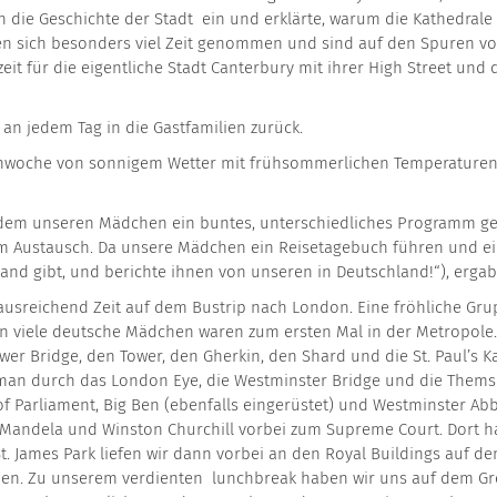
in die Geschichte der Stadt ein und erklärte, warum die Kathedral
 sich besonders viel Zeit genommen und sind auf den Spuren von
eit für die eigentliche Stadt Canterbury mit ihrer High Street und
an jedem Tag in die Gastfamilien zurück.
chwoche von sonnigem Wetter mit frühsommerlichen Temperaturen 
dem unseren Mädchen ein buntes, unterschiedliches Programm gebot
 Austausch. Da unsere Mädchen ein Reisetagebuch führen und eine
ngland gibt, und berichte ihnen von unseren in Deutschland!“), erg
 ausreichend Zeit auf dem Bustrip nach London. Eine fröhliche G
n viele deutsche Mädchen waren zum ersten Mal in der Metropole.
wer Bridge, den Tower, den Gherkin, den Shard und die St. Paul’s 
an durch das London Eye, die Westminster Bridge und die Themse
f Parliament, Big Ben (ebenfalls eingerüstet) und Westminster A
andela und Winston Churchill vorbei zum Supreme Court. Dort hatt
St. James Park liefen wir dann vorbei an den Royal Buildings auf d
n. Zu unserem verdienten lunchbreak haben wir uns auf dem Green