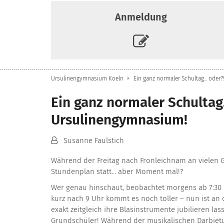
Anmeldung
Ursulinengymnasium Koeln
Ein ganz normaler Schultag... od
Ein ganz normaler Schultag
Ursulinengymnasium!
Von:
Susanne Faulstich
Während der Freitag nach Fronleichnam an vielen 
Stundenplan statt… aber Moment mal!?
Wer genau hinschaut, beobachtet morgens ab 7:30 U
kurz nach 9 Uhr kommt es noch toller – nun ist an 
exakt zeitgleich ihre Blasinstrumente jubilieren las
Grundschüler! Während der musikalischen Darbietun