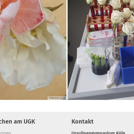
© Bastian Curic
chen am UGK
Kontakt
sonen
Ursulinengymnasium Köln