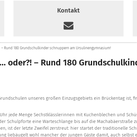
Kontakt
er?! – Rund 180 Grundschulkinder schnuppern am Ursulinengymnasium!
... oder?! – Rund 180 Grundschulk
Grundschulen unseres großen Einzugsgebiets ein Brückentag ist, 
hr jede Menge Sechstklässlerinnen mit Kuchenblechen und Schüssel
der Schulpforte eine Warteschlange bis auf die Machabäerstraße zu
sen, ist der letzte Zweifel zerstreut: hier startet der traditionell
g liebäugelt wohl mancher der jungen Gäste damit, auch selbst ei